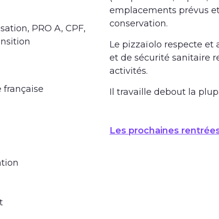
emplacements prévus et 
conservation.
isation, PRO A, CPF,
ansition
Le pizzaïolo respecte et
et de sécurité sanitaire r
activités.
 française
Il travaille debout la pl
Les prochaines rentrée
ation
t