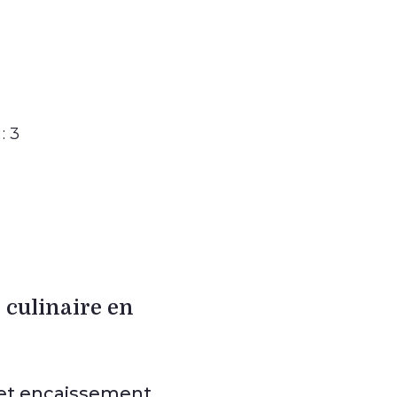
: 3
 culinaire en
 et encaissement